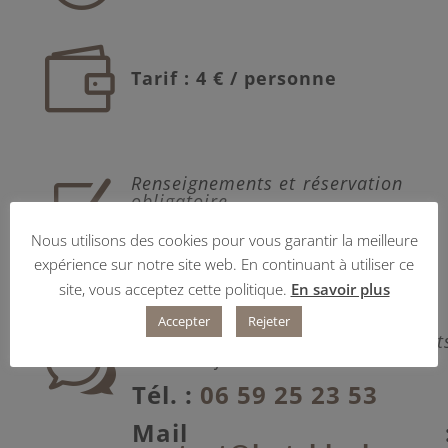

Tarif : 4 € / personne
Renseignements et réservation
Z
obligatoire
auprès de l’Office de tourisme
Quercy Caussadais, C
arré des
Nous utilisons des cookies pour vous garantir la meilleure
chapeliers.
expérience sur notre site web. En continuant à utiliser ce
Tél. :
05 63 26 04 04
site, vous acceptez cette politique.
En savoir plus
Accepter
Rejeter
Ou auprès de l’entreprise Hat
w
Blocks Laforest.
Tél. :
06 59 25 23 53
Mail 