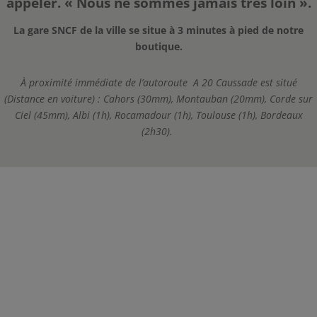
appeler. « Nous ne sommes jamais très loin ».
La gare SNCF de la ville se situe à 3 minutes à pied de notre
boutique.
À proximité immédiate de l’autoroute A 20 Caussade est situé
(Distance en voiture) :
Cahors (30mm), Montauban (20mm), Corde sur
Ciel (45mm), Albi (1h), Rocamadour (1h), Toulouse (1h), Bordeaux
(2h30).